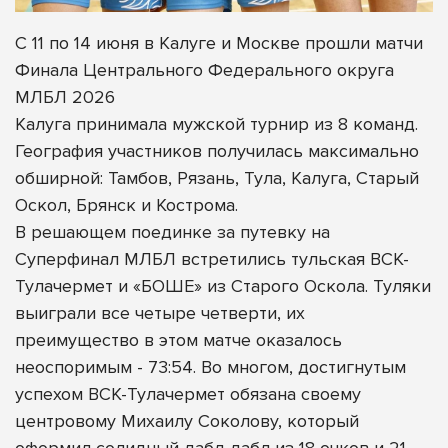
С 11 по 14 июня в Калуге и Москве прошли матчи
Финала Центрального Федерального округа
МЛБЛ 2026
Калуга принимала мужской турнир из 8 команд.
География участников получилась максимально
обширной: Тамбов, Рязань, Тула, Калуга, Старый
Оскол, Брянск и Кострома.
В решающем поединке за путевку на
Суперфинал МЛБЛ встретились тульская ВСК-
Тулачермет и «БОШЕ» из Старого Оскола. Туляки
выиграли все четыре четверти, их
преимущество в этом матче оказалось
неоспоримым - 73:54. Во многом, достигнутым
успехом ВСК-Тулачермет обязана своему
центровому Михаилу Соколову, который
оформил солидный дабл-дабл из 18 очков и 21