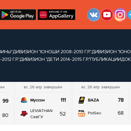
ЧИНЫ"
ДИВИЗИОН "ЮНОШИ 2008-2010 Г.Р."
ДИВИЗИОН "ЮНОШИ 
012 Г.Р."
ДИВИЗИОН "ДЕТИ 2014-2015 Г.Р."
ПУБЛИКАЦИИ
ДОК
шен
вс, 26 апр. завершен
вс, 26 апр. завершен
111
78
99
Муссон
BAZA
LEVIATHAN
68
52
PolSev
80
СевГУ