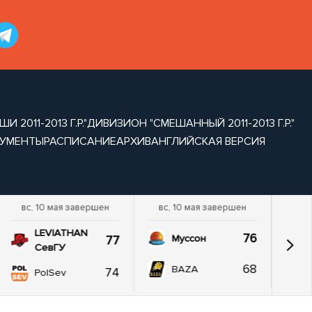
2011-2013 Г.Р."
ДИВИЗИОН "СМЕШАННЫЙ 2011-2013 Г.Р."
УМЕНТЫ
РАСПИСАНИЕ
АРХИВ
АНГЛИЙСКАЯ ВЕРСИЯ
вс, 10 мая завершен
вс, 10 мая завершен
LEVIATHAN
76
77
Муссон
СевГУ
68
BAZA
74
PolSev