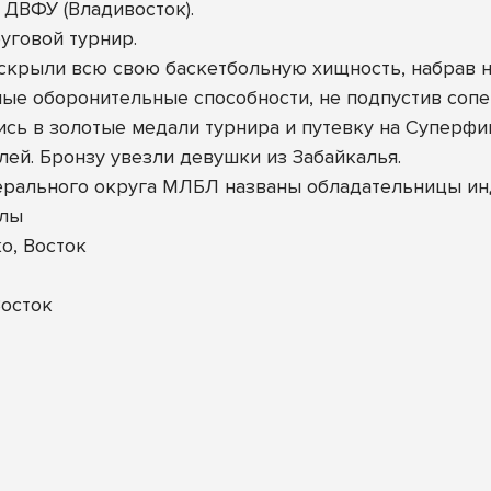
и ДВФУ (Владивосток).
уговой турнир.
скрыли всю свою баскетбольную хищность, набрав не
е оборонительные способности, не подпустив сопер
сь в золотые медали турнира и путевку на Суперфи
ей. Бронзу увезли девушки из Забайкалья.
ерального округа МЛБЛ названы обладательницы и
улы
о, Восток
осток