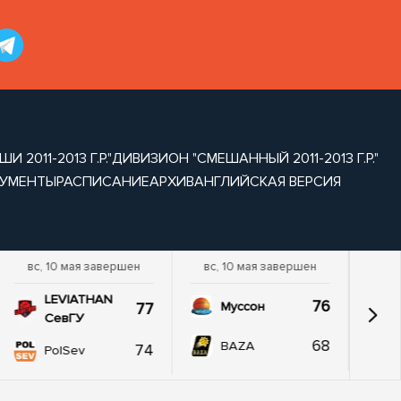
2011-2013 Г.Р."
ДИВИЗИОН "СМЕШАННЫЙ 2011-2013 Г.Р."
УМЕНТЫ
РАСПИСАНИЕ
АРХИВ
АНГЛИЙСКАЯ ВЕРСИЯ
вс, 10 мая завершен
вс, 10 мая завершен
LEVIATHAN
76
77
Муссон
СевГУ
68
BAZA
74
PolSev