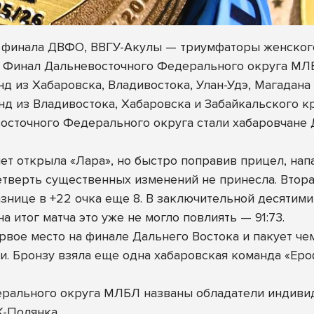
 финала ДВФО, ВВГУ-Акулы — триумфаторы женског
ся Финал Дальневосточного Федерального округа МЛ
нд из Хабаровска, Владивостока, Улан-Удэ, Магадан
нд из Владивостока, Хабаровска и Забайкальского кр
осточного Федерального округа стали хабаровчан
ет открыла «Лара», но быстро поправив прицел, нап
 четверть существенных изменений не принесла. Втор
нице в +22 очка еще 8. В заключительной десятими
а итог матча это уже не могло повлиять — 91:73.
рвое место на финале Дальнего Востока и пакует ч
. Бронзу взяла еще одна хабаровская команда «Ер
ерального округа МЛБЛ названы обладатели индиви
К-Полянка