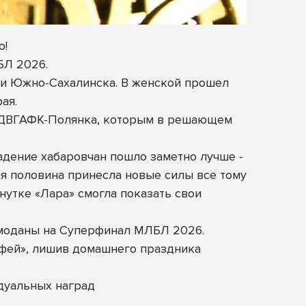
о!
БЛ 2026.
а и Южно-Сахалинска. В женской прошел
ая.
е ДВГАФК-Полянка, которым в решающем
адение хабаровчан пошло заметно лучше -
ая половина принесла новые силы все тому
нутке «Лара» смогла показать свои
емоданы на Суперфинал МЛБЛ 2026.
офей», лишив домашнего праздника
дуальных наград