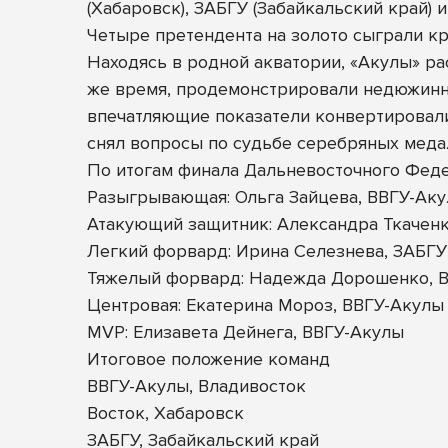
(Хабаровск), ЗАБГУ (Забайкальский край) 
Четыре претендента на золото сыграли кр
Находясь в родной акватории, «Акулы» ра
же время, продемонстрировали недюжинны
впечатляющие показатели конвертировали
снял вопросы по судьбе серебряных медал
По итогам финала Дальневосточного Фед
Разыгрывающая: Ольга Зайцева, ВВГУ-Ак
Атакующий защитник: Александра Ткаченк
Легкий форвард: Ирина Селезнева, ЗАБГУ
Тяжелый форвард: Надежда Дорошенко, В
Центровая: Екатерина Мороз, ВВГУ-Акулы
MVP: Елизавета Дейнега, ВВГУ-Акулы
Итоговое положение команд
ВВГУ-Акулы, Владивосток
Восток, Хабаровск
ЗАБГУ, Забайкальский край