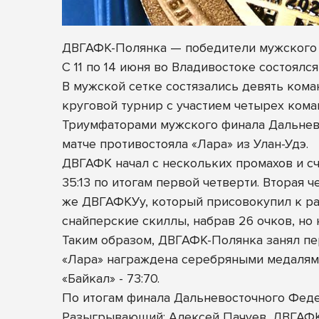
ДВГАФК-Полянка — победители мужского
С 11 по 14 июня во Владивостоке состоял
В мужской сетке состязались девять кома
круговой турнир с участием четырех кома
Триумфаторами мужского
финала Дальнев
матче противостояла «Лара» из Улан-Удэ.
ДВГАФК начал с нескольких промахов и сч
35:13 по итогам первой четверти. Вторая
же ДВГАФКУу, который присовокупил к раз
снайперские скиллы, набрав 26 очков, но н
Таким образом, ДВГАФК-Полянка занял пе
«Лара» награждена серебряными медалями
«Байкал» - 73:70.
По итогам финала Дальневосточного Фед
Разыгрывающий: Алексей Пачуев, ДВГАФ