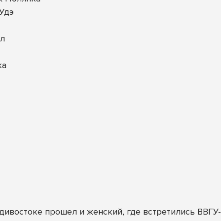
-Удэ
ал
ка
ивостоке прошел и женский, где встретились ВВГУ-А