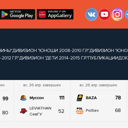
ЧИНЫ"
ДИВИЗИОН "ЮНОШИ 2008-2010 Г.Р."
ДИВИЗИОН "ЮНОШИ 
012 Г.Р."
ДИВИЗИОН "ДЕТИ 2014-2015 Г.Р."
ПУБЛИКАЦИИ
ДОК
шен
вс, 26 апр. завершен
вс, 26 апр. завершен
111
78
99
Муссон
BAZA
LEVIATHAN
68
52
PolSev
80
СевГУ