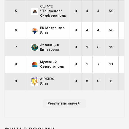
СШ №2
5
"Панджшер"
8
4
4
50
Симферополь
БК Массандра
6
8
4
4
50
Ялта
Эволюция
7
8
2
6
25
Евпатория
Муссон-2
8
8
1
7
13
Севастополь
AIRKIDS
9
8
0
8
0
Ялта