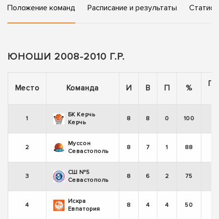
Положение команд
Расписание и результаты
Статист
ЮНОШИ 2008-2010 Г.Р.
По
Место
Команда
И
В
П
%
БК Керчь
1
8
8
0
100
Керчь
Муссон
2
8
7
1
88
Севастополь
СШ №5
3
8
6
2
75
Севастополь
Искра
4
8
4
4
50
Евпатория