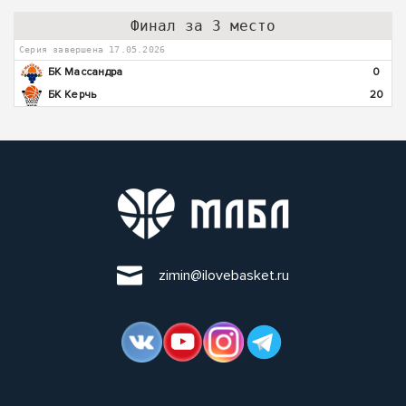
Финал за 3 место
Серия завершена 17.05.2026
БК Массандра
0
БК Керчь
20
zimin@ilovebasket.ru