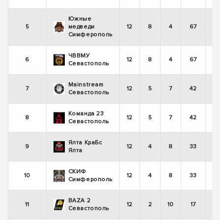
Южные
5
медведи
12
8
4
67
Симферополь
ЧВВМУ
6
12
8
4
67
Севастополь
Mainstream
7
12
5
7
42
Севастополь
Команда 23
8
12
5
7
42
Севастополь
Ялта КраБс
9
12
4
8
33
Ялта
СКИФ
10
12
4
8
33
Симферополь
BAZA 2
11
12
2
10
17
Севастополь