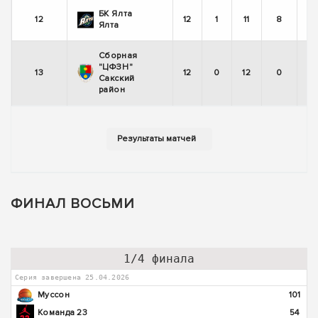
БК Ялта
12
12
1
11
8
Ялта
Сборная
"ЦФЗН"
13
12
0
12
0
Сакский
район
ФИНАЛ ВОСЬМИ
1/4 финала
Серия завершена 25.04.2026
Муссон
101
Команда 23
54