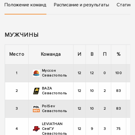
Положение команд
Расписание и результаты
Статист
МУЖЧИНЫ
П
Место
Команда
И
В
П
%
Муссон
1
12
12
0
100
Севастополь
BAZA
2
12
10
2
83
Севастополь
PolSev
3
12
10
2
83
Севастополь
LEVIATHAN
4
СевГУ
12
9
3
75
Севастополь