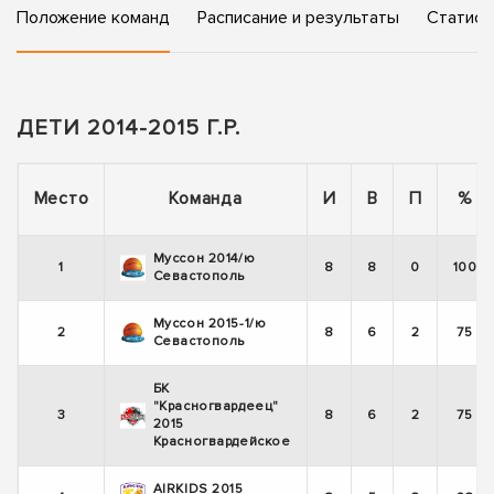
Положение команд
Расписание и результаты
Статист
ДЕТИ 2014-2015 Г.Р.
Место
Команда
И
В
П
%
Муссон 2014/ю
1
8
8
0
100
Севастополь
Муссон 2015-1/ю
2
8
6
2
75
Севастополь
БК
"Красногвардеец"
3
8
6
2
75
2015
Красногвардейское
AIRKIDS 2015