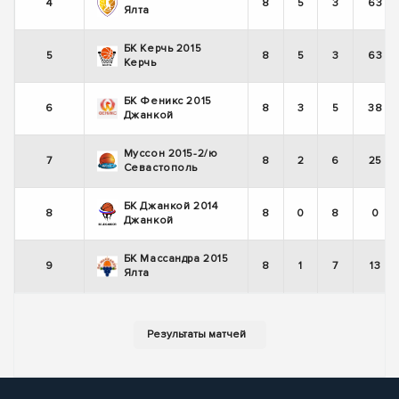
4
8
5
3
63
Ялта
БК Керчь 2015
5
8
5
3
63
Керчь
БК Феникс 2015
6
8
3
5
38
Джанкой
Муссон 2015-2/ю
7
8
2
6
25
Севастополь
БК Джанкой 2014
8
8
0
8
0
Джанкой
БК Массандра 2015
9
8
1
7
13
Ялта