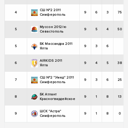
СШ №2 2011
4
9
6
3
75
Симферополь
Муссон 2012/ю
5
9
5
4
50
Севастополь
БК Массандра 2011
5
9
3
6
Ялта
AIRKIDS 2011
6
9
4
5
38
Ялта
СШ №2 "Умед" 2011
7
9
3
6
25
Симферополь
БК Атлант
8
9
1
8
13
Красногвардейское
ШСК "Астра"
9
9
1
8
0
Симферополь