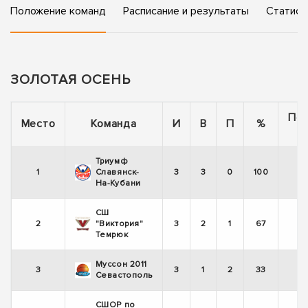
Положение команд
Расписание и результаты
Статист
ЗОЛОТАЯ ОСЕНЬ
По
Место
Команда
И
В
П
%
Триумф
1
Славянск-
3
3
0
100
На-Кубани
СШ
2
"Виктория"
3
2
1
67
Темрюк
Муссон 2011
3
3
1
2
33
Севастополь
СШОР по