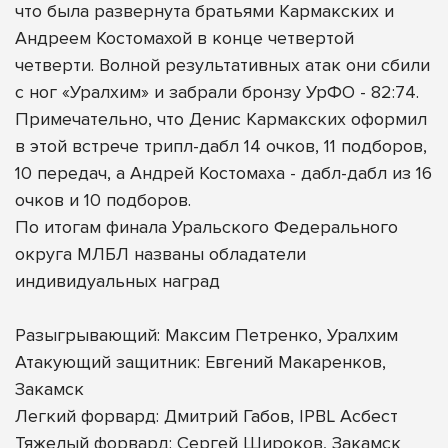
что была развернута братьями Кармакских и
Андреем Костомахой в конце четвертой
четверти. Волной результативных атак они сбили
с ног «Уралхим» и забрали бронзу УрФО - 82:74.
Примечательно, что Денис Кармакских оформил
в этой встрече трипл-дабл 14 очков, 11 подборов,
10 передач, а Андрей Костомаха - дабл-дабл из 16
очков и 10 подборов.
По итогам финала Уральского Федерального
округа МЛБЛ названы обладатели
индивидуальных наград
Разыгрывающий: Максим Петренко, Уралхим
Атакующий защитник: Евгений Макаренков,
Закамск
Легкий форвард: Дмитрий Габов, IPBL Асбест
Тяжелый форвард: Сергей Широков, Закамск