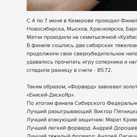
С 4 по 7 июня в Кемерове проходил Фина
Новосибирска, Мысков, Красноярска, Бар
Матчи проходили на семитысячной «Кузбасс 
В финале сошлись два сибирских тяжелове
продолжили свое сверхубедительное напад
удавалось прочитать игру соперника и на
сгладила разницу в счете - 85:72.
Таким образом, «Форвард» завоевал золот
«Енисей-ДискоЯр».
По итогам финала Сибирского Федеральн
Лучший разыгрывающий: Виктор Пятницк
Лучший атакующий защитник: Марат Крив
Лучший легкий форвард: Андрей Дорошев
Лучший тяжелый форвард: Андрей Лисици