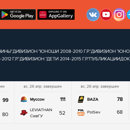
ЧИНЫ"
ДИВИЗИОН "ЮНОШИ 2008-2010 Г.Р."
ДИВИЗИОН "ЮНОШИ 
012 Г.Р."
ДИВИЗИОН "ДЕТИ 2014-2015 Г.Р."
ПУБЛИКАЦИИ
ДОК
шен
вс, 26 апр. завершен
вс, 26 апр. завершен
111
78
99
Муссон
BAZA
LEVIATHAN
68
52
PolSev
80
СевГУ