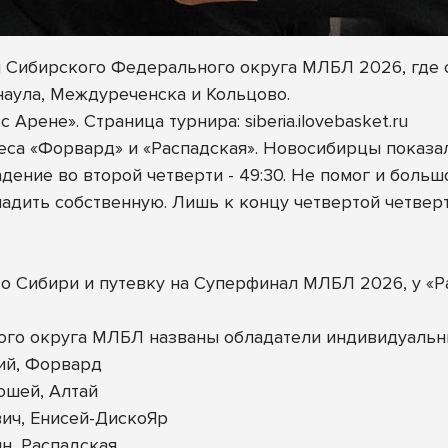
л Сибирского Федерального округа МЛБЛ 2026, где 
наула, Междуреченска и Кольцово.
Арене». Страница турнира: siberia.ilovebasket.ru
са «Форвард» и «Распадская». Новосибирцы показал
ение во второй четверти - 49:30. Не помог и больш
ладить собственную. Лишь к концу четвертой четве
о Сибири и путевку на Суперфинал МЛБЛ 2026, у «Р
ого округа МЛБЛ названы обладатели индивидуальн
ий, Форвард
ошей, Алтай
ич, Енисей-ДискоЯр
н, Распадская