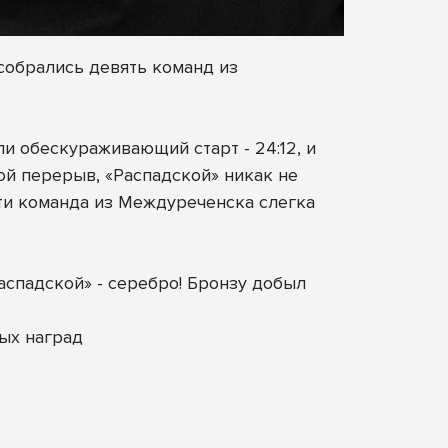
собрались девять команд из
и обескураживающий старт - 24:12, и
ой перерыв, «Распадской» никак не
рти команда из Междуреченска слегка
аспадской» - серебро! Бронзу добыл
ых наград