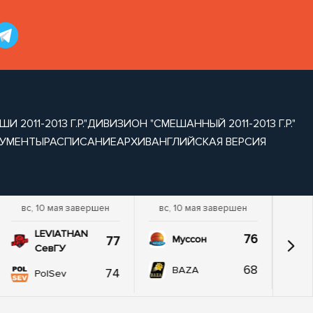
2011-2013 Г.Р."
ДИВИЗИОН "СМЕШАННЫЙ 2011-2013 Г.Р."
УМЕНТЫ
РАСПИСАНИЕ
АРХИВ
АНГЛИЙСКАЯ ВЕРСИЯ
вс, 10 мая завершен
вс, 10 мая завершен
LEVIATHAN
76
77
Муссон
СевГУ
68
BAZA
74
PolSev