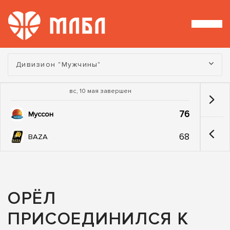
Турнир:
Дивизион "Мужчины"
вс, 10 мая завершен
76
Муссон
68
BAZA
ОРЁЛ
ПРИСОЕДИНИЛСЯ К