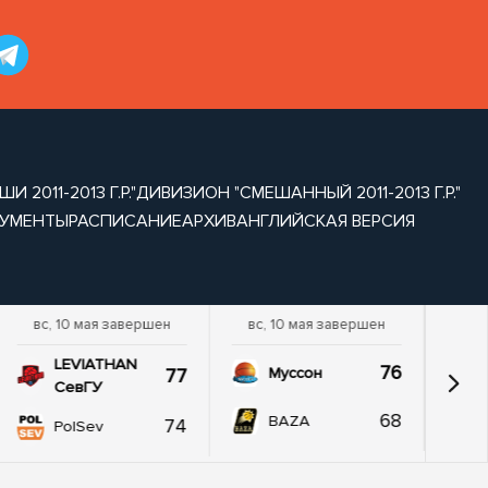
2011-2013 Г.Р."
ДИВИЗИОН "СМЕШАННЫЙ 2011-2013 Г.Р."
УМЕНТЫ
РАСПИСАНИЕ
АРХИВ
АНГЛИЙСКАЯ ВЕРСИЯ
вс, 10 мая завершен
вс, 10 мая завершен
LEVIATHAN
76
77
Муссон
СевГУ
68
BAZA
74
PolSev