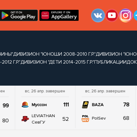
ЧИНЫ"
ДИВИЗИОН "ЮНОШИ 2008-2010 Г.Р."
ДИВИЗИОН "ЮНОШИ 
012 Г.Р."
ДИВИЗИОН "ДЕТИ 2014-2015 Г.Р."
ПУБЛИКАЦИИ
ДОК
шен
вс, 26 апр. завершен
вс, 26 апр. завершен
111
78
99
Муссон
BAZA
LEVIATHAN
68
52
PolSev
80
СевГУ