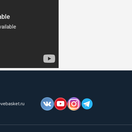
ovebasket.ru