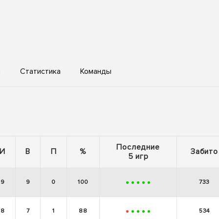
ы
Статистика
Команды
Последние
И
В
П
%
Забито
5 игр
9
9
0
100
733
+
+
+
+
+
8
7
1
88
534
-
+
+
+
+