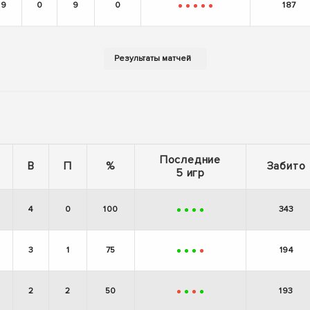
9
0
9
0
187
-
-
-
-
-
Последние
В
П
%
Забито
5 игр
4
0
100
343
+
+
+
+
3
1
75
194
+
+
+
-
2
2
50
193
-
+
-
+