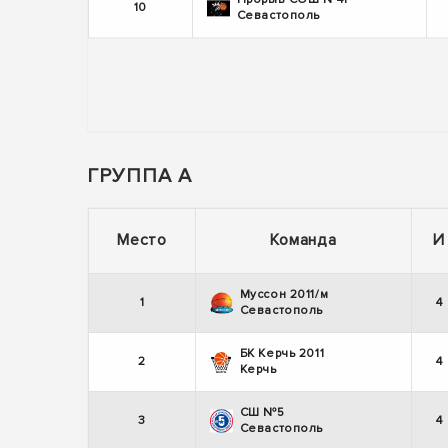
10
Севастополь
ГРУППА А
Место
Команда
И
Муссон 2011/м
1
4
Севастополь
БК Керчь 2011
2
4
Керчь
СШ №5
3
4
Севастополь