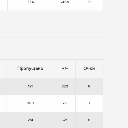
556
-369
9
Пропущено
+/-
Очки
121
222
8
203
-9
7
214
-21
6