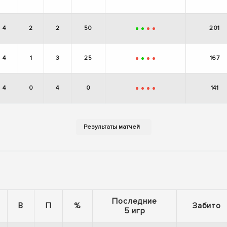
-
+
+
+
4
2
2
50
201
+
+
-
-
4
1
3
25
167
-
+
-
-
4
0
4
0
141
-
-
-
-
Последние
В
П
%
Забито
5 игр