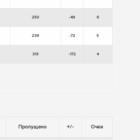
250
-49
6
239
-72
5
313
-172
4
Пропущено
+/-
Очки