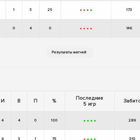
1
3
25
173
-
-
-
+
0
4
0
146
-
-
-
-
Последние
И
В
П
%
Забит
5 игр
4
4
0
100
289
+
+
+
+
4
3
1
75
310