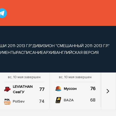
2011-2013 Г.Р."
ДИВИЗИОН "СМЕШАННЫЙ 2011-2013 Г.Р."
УМЕНТЫ
РАСПИСАНИЕ
АРХИВ
АНГЛИЙСКАЯ ВЕРСИЯ
вс, 10 мая завершен
вс, 10 мая завершен
LEVIATHAN
76
77
Муссон
СевГУ
68
BAZA
74
PolSev