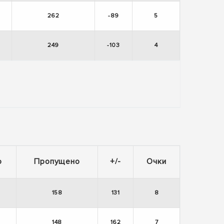
262
-89
5
249
-103
4
о
Пропущено
+/-
Очки
158
131
8
148
162
7