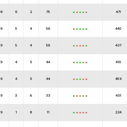
8
6
2
75
471
+
-
+
+
-
9
5
4
56
440
-
+
+
+
+
9
5
4
56
407
+
-
-
-
+
9
4
5
44
410
-
+
+
+
-
9
4
5
44
459
-
+
+
-
-
9
3
6
33
401
+
-
-
+
-
9
1
8
11
224
+
-
-
-
-