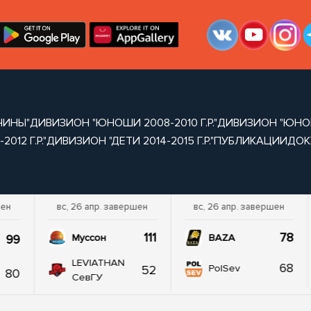
ЧИНЫ"
ДИВИЗИОН "ЮНОШИ 2008-2010 Г.Р."
ДИВИЗИОН "ЮНОШИ 
012 Г.Р."
ДИВИЗИОН "ДЕТИ 2014-2015 Г.Р."
ПУБЛИКАЦИИ
ДОК
шен
вс, 26 апр. завершен
вс, 26 апр. завершен
111
78
99
Муссон
BAZA
LEVIATHAN
68
52
PolSev
80
СевГУ